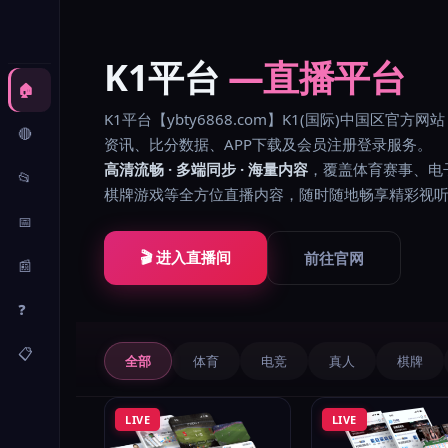
K1平台
—直播平台
🏠
K1平台【ybty6868.com】K1(国际)中国区官
🔴
资讯、比分数据、APP下载及会员注册登录服务。
高清流畅 · 多端同步 · 海量内容
，覆盖体育赛事、电
📂
棋牌游戏等全方位直播内容，随时随地畅享精彩视
📅
🎬 进入直播间
前往官网
📰
❓
📋
全部
体育
电竞
真人
棋牌
LIVE
LIVE