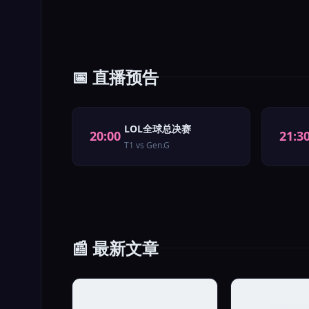
📅 直播预告
LOL全球总决赛
20:00
21:3
T1 vs Gen.G
📰 最新文章