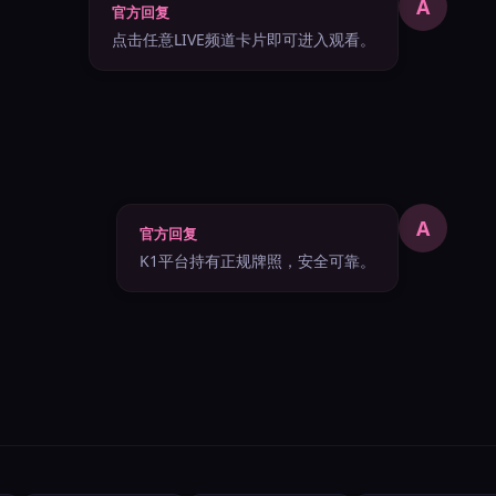
A
官方回复
点击任意LIVE频道卡片即可进入观看。
A
官方回复
K1平台持有正规牌照，安全可靠。